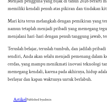
Menjadi pengguna yang bijak di tahun 2026 berarti me
memiliki kendali penuh atas pikiran dan tindakan ki
Mari kita terus melangkah dengan pemikiran yang t
namun tetaplah menjadi pribadi yang memegang tegu
menjalani hari-hari dengan penuh tanggung jawab, te
Teruslah belajar, teruslah tumbuh, dan jadilah priba
sendiri, Anda akan selalu menjadi pemenang dalam keh
cerdas, yang mampu menikmati inovasi teknologi tan
memegang kendali, karena pada akhirnya, hidup adal
berlayar dan kapan waktunya untuk berlabuh.
Artikel
Published by
admin