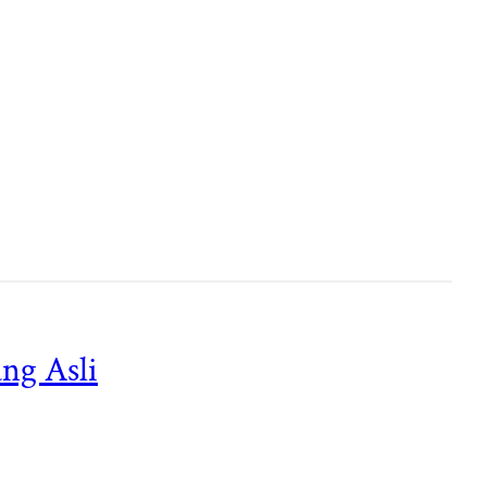
ng Asli