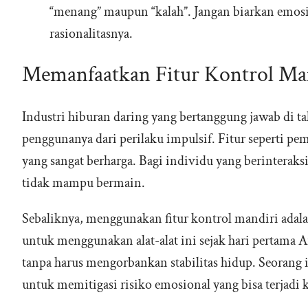
“menang” maupun “kalah”. Jangan biarkan emosi
rasionalitasnya.
Memanfaatkan Fitur Kontrol Ma
Industri hiburan daring yang bertanggung jawab di t
penggunanya dari perilaku impulsif. Fitur seperti pem
yang sangat berharga. Bagi individu yang berinterak
tidak mampu bermain.
Sebaliknya, menggunakan fitur kontrol mandiri adalah
untuk menggunakan alat-alat ini sejak hari pertama 
tanpa harus mengorbankan stabilitas hidup. Seorang in
untuk memitigasi risiko emosional yang bisa terjadi k