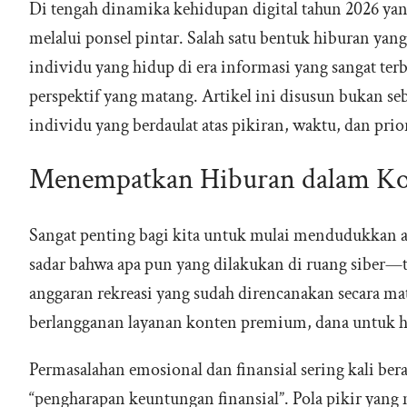
Di tengah dinamika kehidupan digital tahun 2026 yan
melalui ponsel pintar. Salah satu bentuk hiburan ya
individu yang hidup di era informasi yang sangat ter
perspektif yang matang. Artikel ini disusun bukan se
individu yang berdaulat atas pikiran, waktu, dan prio
Menempatkan Hiburan dalam Kon
Sangat penting bagi kita untuk mulai mendudukkan ak
sadar bahwa apa pun yang dilakukan di ruang siber—
anggaran rekreasi yang sudah direncanakan secara m
berlangganan layanan konten premium, dana untuk hib
Permasalahan emosional dan finansial sering kali be
“pengharapan keuntungan finansial”. Pola pikir yang 