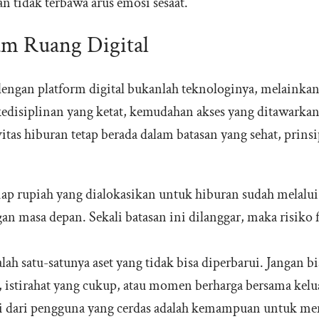
n tidak terbawa arus emosi sesaat.
lam Ruang Digital
 dengan platform digital bukanlah teknologinya, melaink
edisiplinan yang ketat, kemudahan akses yang ditawarkan
tas hiburan tetap berada dalam batasan yang sehat, prinsi
etiap rupiah yang dialokasikan untuk hiburan sudah melal
n masa depan. Sekali batasan ini dilanggar, maka risiko 
lah satu-satunya aset yang tidak bisa diperbarui. Jangan
, istirahat yang cukup, atau momen berharga bersama kel
i dari pengguna yang cerdas adalah kemampuan untuk mena