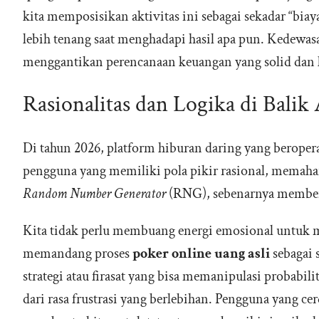
kita memposisikan aktivitas ini sebagai sekadar “b
lebih tenang saat menghadapi hasil apa pun. Kedewasaa
menggantikan perencanaan keuangan yang solid dan ke
Rasionalitas dan Logika di Balik
Di tahun 2026, platform hiburan daring yang beropera
pengguna yang memiliki pola pikir rasional, memaham
Random Number Generator
(RNG), sebenarnya member
Kita tidak perlu membuang energi emosional untuk me
memandang proses
poker online uang asli
sebagai s
strategi atau firasat yang bisa memanipulasi probabili
dari rasa frustrasi yang berlebihan. Pengguna yang c