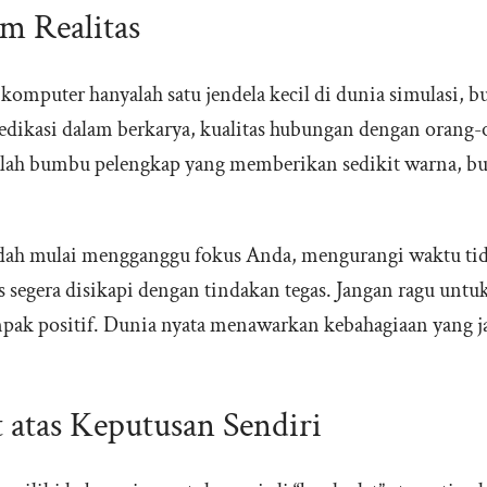
m Realitas
komputer hanyalah satu jendela kecil di dunia simulasi, b
dikasi dalam berkarya, kualitas hubungan dengan orang-or
nyalah bumbu pelengkap yang memberikan sedikit warna, b
ah mulai mengganggu fokus Anda, mengurangi waktu tid
 segera disikapi dengan tindakan tegas. Jangan ragu untuk
ampak positif. Dunia nyata menawarkan kebahagiaan yang 
 atas Keputusan Sendiri