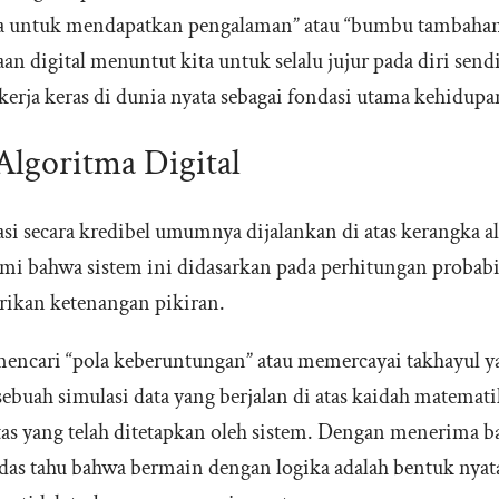
iaya untuk mendapatkan pengalaman” atau “bumbu tambahan
n digital menuntut kita untuk selalu jujur pada diri send
rja keras di dunia nyata sebagai fondasi utama kehidupa
 Algoritma Digital
si secara kredibel umumnya dijalankan di atas kerangka a
i bahwa sistem ini didasarkan pada perhitungan probabili
ikan ketenangan pikiran.
ncari “pola keberuntungan” atau memercayai takhayul yan
ebuah simulasi data yang berjalan di atas kaidah matematik
tas yang telah ditetapkan oleh sistem. Dengan menerima bah
erdas tahu bahwa bermain dengan logika adalah bentuk nyat