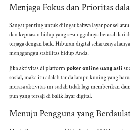
Menjaga Fokus dan Prioritas dala
Sangat penting untuk diingat bahwa layar ponsel atau 
dan kepuasan hidup yang sesungguhnya berasal dari de
terjaga dengan baik. Hiburan digital seharusnya ha
mengganggu stabilitas hidup Anda.
Jika aktivitas di platform
poker online uang asli
sud
sosial, maka itu adalah tanda lampu kuning yang harus
merasa aktivitas ini sudah tidak lagi memberikan d
pun yang tersaji di balik layar digital.
Menuju Pengguna yang Berdaulat