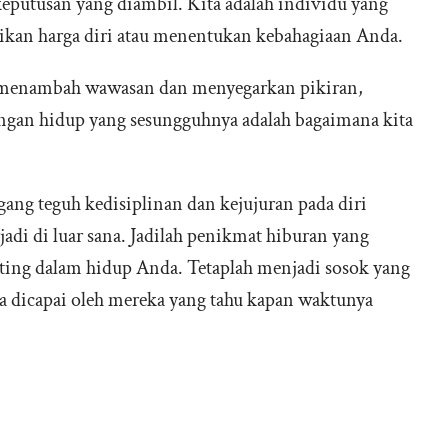
keputusan yang diambil. Kita adalah individu yang
sikan harga diri atau menentukan kebahagiaan Anda.
uk menambah wawasan dan menyegarkan pikiran,
ngan hidup yang sesungguhnya adalah bagaimana kita
gang teguh kedisiplinan dan kejujuran pada diri
adi di luar sana. Jadilah penikmat hiburan yang
ting dalam hidup Anda. Tetaplah menjadi sosok yang
a dicapai oleh mereka yang tahu kapan waktunya