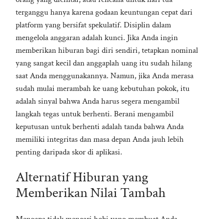
terganggu hanya karena godaan keuntungan cepat dari
platform yang bersifat spekulatif. Disiplin dalam
mengelola anggaran adalah kunci. Jika Anda ingin
memberikan hiburan bagi diri sendiri, tetapkan nominal
yang sangat kecil dan anggaplah uang itu sudah hilang
saat Anda menggunakannya. Namun, jika Anda merasa
sudah mulai merambah ke uang kebutuhan pokok, itu
adalah sinyal bahwa Anda harus segera mengambil
langkah tegas untuk berhenti. Berani mengambil
keputusan untuk berhenti adalah tanda bahwa Anda
memiliki integritas dan masa depan Anda jauh lebih
penting daripada skor di aplikasi.
Alternatif Hiburan yang
Memberikan Nilai Tambah