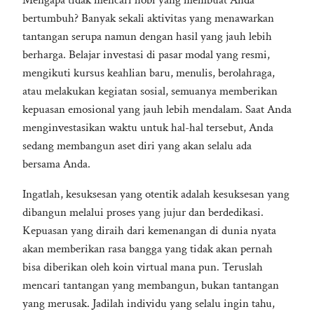
Mengapa tidak mencari hobi yang membuat Anda
bertumbuh? Banyak sekali aktivitas yang menawarkan
tantangan serupa namun dengan hasil yang jauh lebih
berharga. Belajar investasi di pasar modal yang resmi,
mengikuti kursus keahlian baru, menulis, berolahraga,
atau melakukan kegiatan sosial, semuanya memberikan
kepuasan emosional yang jauh lebih mendalam. Saat Anda
menginvestasikan waktu untuk hal-hal tersebut, Anda
sedang membangun aset diri yang akan selalu ada
bersama Anda.
Ingatlah, kesuksesan yang otentik adalah kesuksesan yang
dibangun melalui proses yang jujur dan berdedikasi.
Kepuasan yang diraih dari kemenangan di dunia nyata
akan memberikan rasa bangga yang tidak akan pernah
bisa diberikan oleh koin virtual mana pun. Teruslah
mencari tantangan yang membangun, bukan tantangan
yang merusak. Jadilah individu yang selalu ingin tahu,