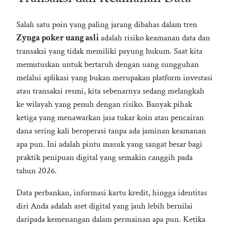
Salah satu poin yang paling jarang dibahas dalam tren
Zynga poker uang asli
adalah risiko keamanan data dan
transaksi yang tidak memiliki payung hukum. Saat kita
memutuskan untuk bertaruh dengan uang sungguhan
melalui aplikasi yang bukan merupakan platform investasi
atau transaksi resmi, kita sebenarnya sedang melangkah
ke wilayah yang penuh dengan risiko. Banyak pihak
ketiga yang menawarkan jasa tukar koin atau pencairan
dana sering kali beroperasi tanpa ada jaminan keamanan
apa pun. Ini adalah pintu masuk yang sangat besar bagi
praktik penipuan digital yang semakin canggih pada
tahun 2026.
Data perbankan, informasi kartu kredit, hingga identitas
diri Anda adalah aset digital yang jauh lebih bernilai
daripada kemenangan dalam permainan apa pun. Ketika