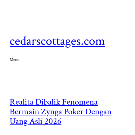
cedarscottages.com
Menu
Realita Dibalik Fenomena
Bermain Zynga Poker Dengan
Uang Asli 2026